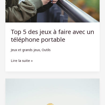
Top 5 des jeux à faire avec un
téléphone portable
Jeux et grands jeux
,
Outils
Top
Lire la suite »
5
des
jeux
à
faire
avec
un