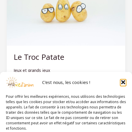
téléphone
portable
Le Troc Patate
Jeux et grands jeux
C'est nous, les cookies !
Le
Lire la suite »
Troc
Pour offrir les meilleures expériences, nous utilisons des technologies
Patate
telles que les cookies pour stocker et/ou accéder aux informations des
appareils. Le fait de consentir à ces technologies nous permettra de
traiter des données telles que le comportement de navigation ou les
ID uniques sur ce site. Le fait de ne pas consentir ou de retirer son
consentement peut avoir un effet négatif sur certaines caractéristiques
et fonctions.